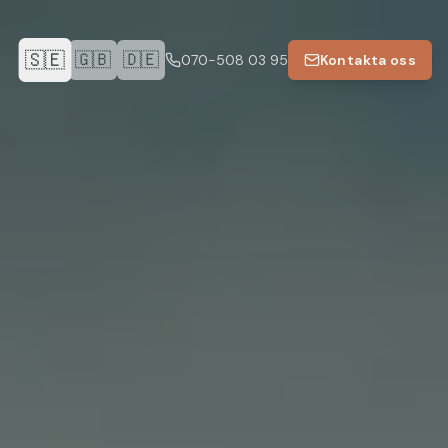
🇸🇪
🇬🇧
🇩🇪
070-508 03 95
Kontakta oss