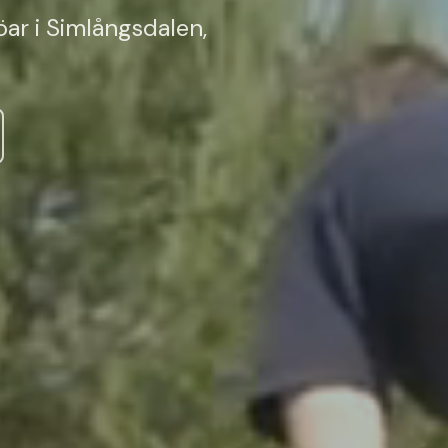
öar i Simlångsdalen,